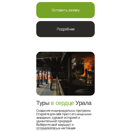
Оставить заявку
Подробнее
Туры
в сердце
Урала
Создание индивидуальны программ.
Откройте для себя Урал с его мощными
заводами, суровой историей и
удивительной природой.
Выберите свой маршрут и
отправляйтесь в настоящее
Вид направления: